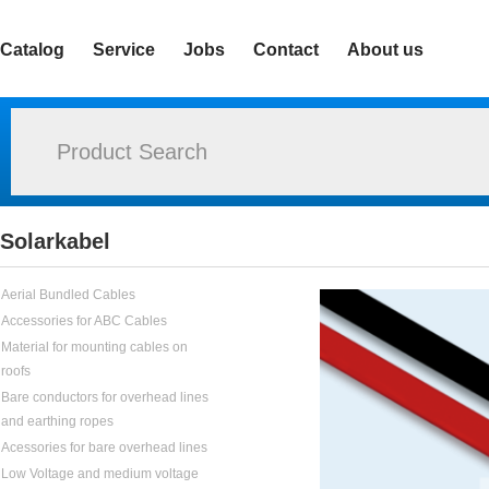
Catalog
Service
Jobs
Contact
About us
Solarkabel
Aerial Bundled Cables
Accessories for ABC Cables
Material for mounting cables on
roofs
Bare conductors for overhead lines
and earthing ropes
Acessories for bare overhead lines
Low Voltage and medium voltage